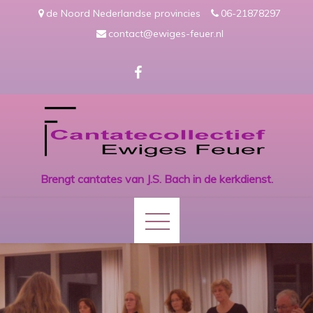
Skip
de Noord Nederlandse provincies
06-21878297
to
contact@ewiges-feuer.nl
content
Brengt cantates van J.S. Bach in de kerkdienst.