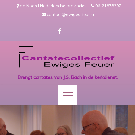
Skip
de Noord Nederlandse provincies
06-21878297
to
contact@ewiges-feuer.nl
content
Brengt cantates van J.S. Bach in de kerkdienst.