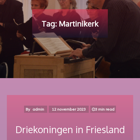
Tag:
Martinikerk
By
admin
12 november 2023
3 min read
Driekoningen in Friesland