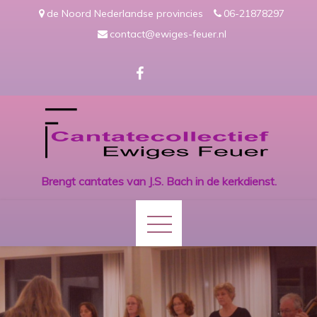
Skip
de Noord Nederlandse provincies
06-21878297
to
contact@ewiges-feuer.nl
content
Brengt cantates van J.S. Bach in de kerkdienst.