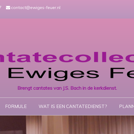
7
contact@ewiges-feuer.nl
Brengt cantates van J.S. Bach in de kerkdienst.
FORMULE
WAT IS EEN CANTATEDIENST?
PLANN