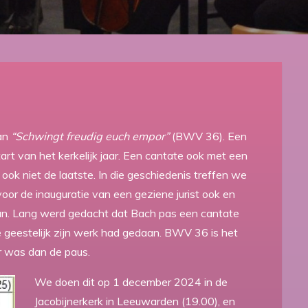
van
“Schwingt freudig euch empor”
(BWV 36). Een
rt van het kerkelijk jaar. Een cantate ook met een
ook niet de laatste. In die geschiedenis treffen we
 voor de inauguratie van een geziene jurist ook en
an. Lang werd gedacht dat Bach pas een cantate
e geestelijk zijn werk had gedaan. BWV 36 is het
r was dan de paus.
We doen dit op 1 december 2024 in de
Jacobijnerkerk in Leeuwarden (19.00), en