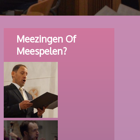
Meezingen Of
Meespelen?